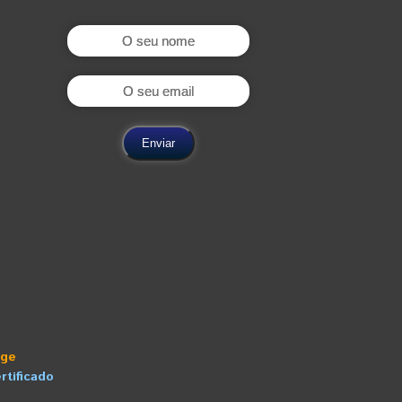
nge
rtificado